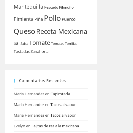
Mantequilla
Pescado
Piloncillo
Pollo
Pimienta
Piña
Puerco
Queso
Receta Mexicana
Tomate
Sal
Salsa
Tomates
Tortillas
Tostadas
Zanahoria
Comentarios Recientes
Maria Hernandez
en
Capirotada
Maria Hernandez
en
Tacos al vapor
Maria Hernandez
en
Tacos al vapor
Evelyn
en
Fajitas de res a la mexicana