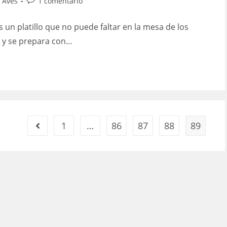
Comentarios
 Aves
1 comentario
de
la
s un platillo que no puede faltar en la mesa de los
entrada:
a y se prepara con…
1
…
86
87
88
89
Ir a la página anterior