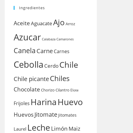
Ingredientes
Ajo
Aceite
Aguacate
Arroz
Azucar
Calabaza
Camarones
Canela
Carne
Carnes
Cebolla
Chile
Cerdo
Chiles
Chile picante
Chocolate
Chorizo
Cilantro
Elote
Harina
Huevo
Frijoles
Huevos
Jitomate
Jitomates
Leche
Limón
Maiz
Laurel