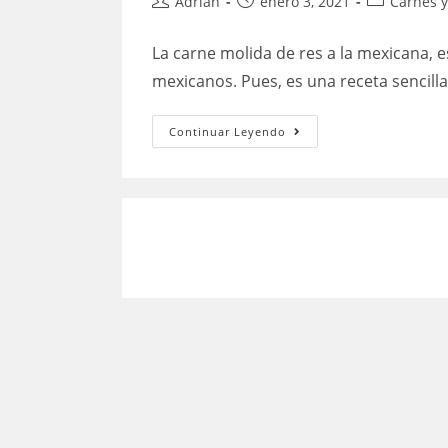
Autor
Publicación
Categoría
Adrian
enero 3, 2021
Carnes y
de
de
de
la
la
la
La carne molida de res a la mexicana, e
entrada:
entrada:
entrada:
mexicanos. Pues, es una receta sencill
Carne
Continuar Leyendo
molida
de
res
a
la
mexicana