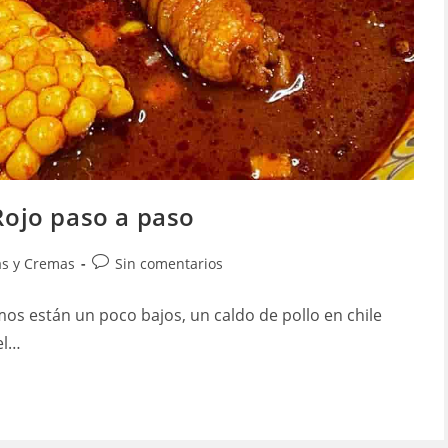
Rojo paso a paso
ía
Comentarios
s y Cremas
Sin comentarios
de
la
imos están un poco bajos, un caldo de pollo en chile
:
entrada:
el…