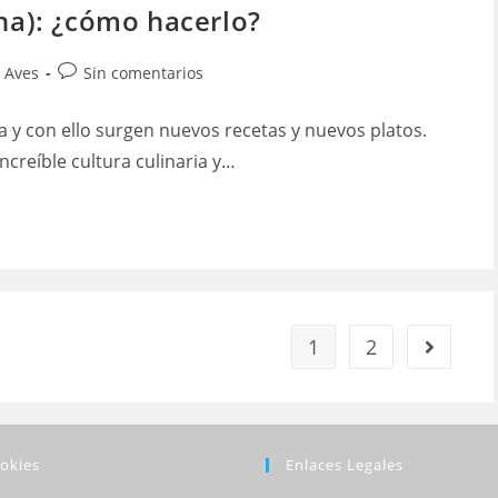
ana): ¿cómo hacerlo?
Comentarios
 Aves
Sin comentarios
de
la
ía y con ello surgen nuevos recetas y nuevos platos.
entrada:
creíble cultura culinaria y…
1
2
Ir a la pá
okies
Enlaces Legales