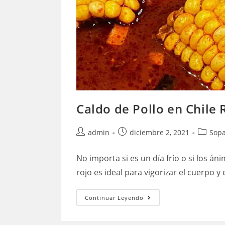
Caldo de Pollo en Chile 
Autor
Publicación
Categor
admin
diciembre 2, 2021
Sopa
de
de
de
la
la
la
No importa si es un día frío o si los án
entrada:
entrada:
entrada
rojo es ideal para vigorizar el cuerpo y 
Caldo
Continuar Leyendo
de
Pollo