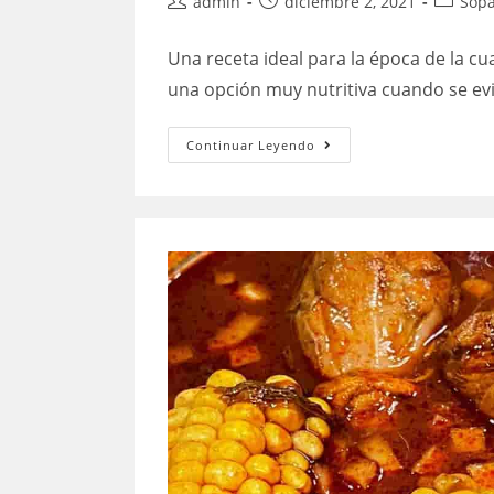
Autor
Publicación
Categor
admin
diciembre 2, 2021
Sopa
de
de
de
la
la
la
Una receta ideal para la época de la c
entrada:
entrada:
entrada
una opción muy nutritiva cuando se evi
Caldo
Continuar Leyendo
de
Pescado
con
Verduras