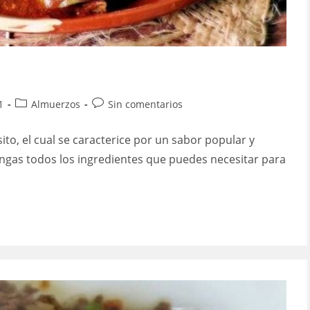
Categoría
Comentarios
1
Almuerzos
Sin comentarios
de
de
la
la
to, el cual se caracterice por un sabor popular y
entrada:
entrada:
engas todos los ingredientes que puedes necesitar para