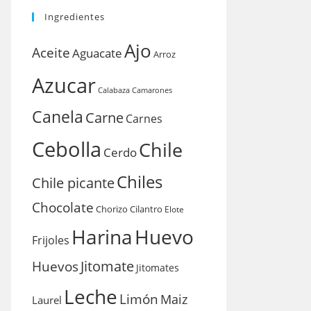
Ingredientes
Ajo
Aceite
Aguacate
Arroz
Azucar
Calabaza
Camarones
Canela
Carne
Carnes
Cebolla
Chile
Cerdo
Chiles
Chile picante
Chocolate
Chorizo
Cilantro
Elote
Harina
Huevo
Frijoles
Huevos
Jitomate
Jitomates
Leche
Limón
Maiz
Laurel