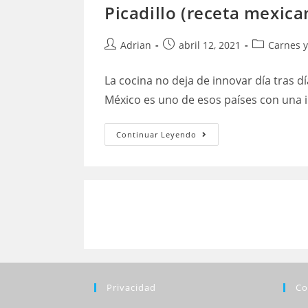
Picadillo (receta mexic
Autor
Publicación
Categoría
Adrian
abril 12, 2021
Carnes y
de
de
de
la
la
la
La cocina no deja de innovar día tras d
entrada:
entrada:
entrada:
México es uno de esos países con una in
Picadillo
Continuar Leyendo
(receta
mexicana):
¿cómo
hacerlo?
Privacidad
Co