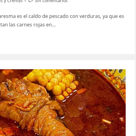
ía
Comentarios
s y Cremas
Sin comentarios
de
la
uaresma es el caldo de pescado con verduras, ya que es
:
entrada:
tan las carnes rojas en…