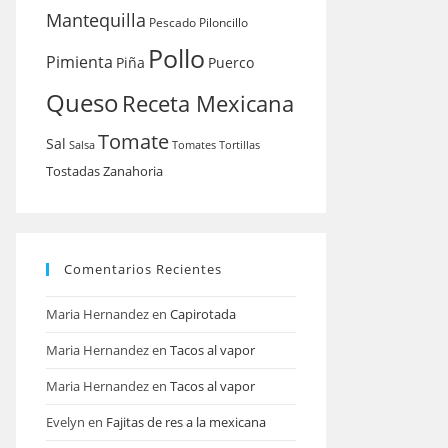
Mantequilla
Pescado
Piloncillo
Pollo
Pimienta
Piña
Puerco
Queso
Receta Mexicana
Tomate
Sal
Salsa
Tomates
Tortillas
Tostadas
Zanahoria
Comentarios Recientes
Maria Hernandez
en
Capirotada
Maria Hernandez
en
Tacos al vapor
Maria Hernandez
en
Tacos al vapor
Evelyn
en
Fajitas de res a la mexicana