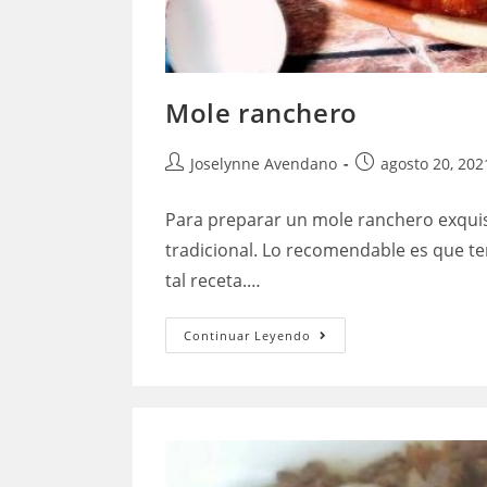
Mole ranchero
Autor
Publicación
Joselynne Avendano
agosto 20, 202
de
de
la
la
Para preparar un mole ranchero exquisi
entrada:
entrada:
tradicional. Lo recomendable es que t
tal receta.…
Mole
Continuar Leyendo
ranchero