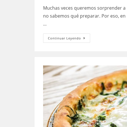
la
la
Muchas veces queremos sorprender a nu
entrada:
entrada:
no sabemos qué preparar. Por eso, en 
…
Tarta
Continuar Leyendo
de
queso
Suiza