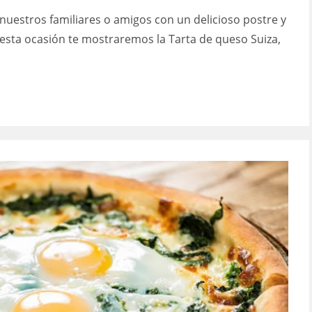
la
la
estros familiares o amigos con un delicioso postre y
entrada:
entrada:
esta ocasión te mostraremos la Tarta de queso Suiza,