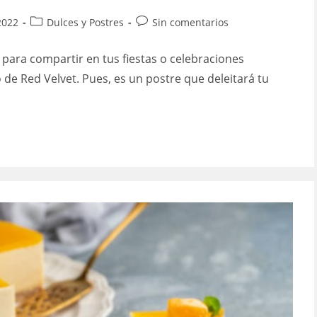
Categoría
Comentarios
2022
Dulces y Postres
Sin comentarios
de
de
la
la
 para compartir en tus fiestas o celebraciones
entrada:
entrada:
 de Red Velvet. Pues, es un postre que deleitará tu