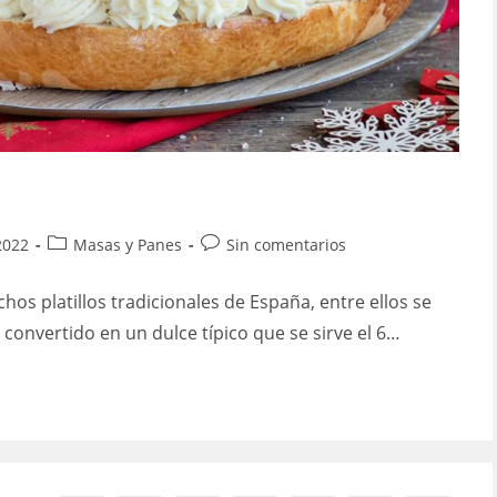
Categoría
Comentarios
2022
Masas y Panes
Sin comentarios
de
de
la
la
s platillos tradicionales de España, entre ellos se
entrada:
entrada:
convertido en un dulce típico que se sirve el 6…