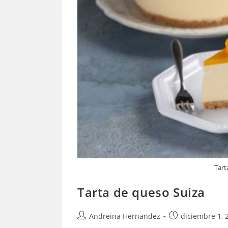
Tart
Tarta de queso Suiza
Autor
Publicación
Andreina Hernandez
diciembre 1, 
de
de