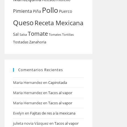
Pollo
Pimienta
Piña
Puerco
Queso
Receta Mexicana
Tomate
Sal
Salsa
Tomates
Tortillas
Tostadas
Zanahoria
Comentarios Recientes
Maria Hernandez
en
Capirotada
Maria Hernandez
en
Tacos al vapor
Maria Hernandez
en
Tacos al vapor
Evelyn
en
Fajitas de res a la mexicana
julieta novia Vázquez
en
Tacos al vapor