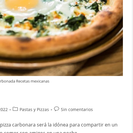
arbonada Recetas mexicanas
Categoría
Comentarios
2022
Pastas y Pizzas
Sin comentarios
de
de
la
la
a pizza carbonara será la idónea para compartir en un
entrada:
entrada: