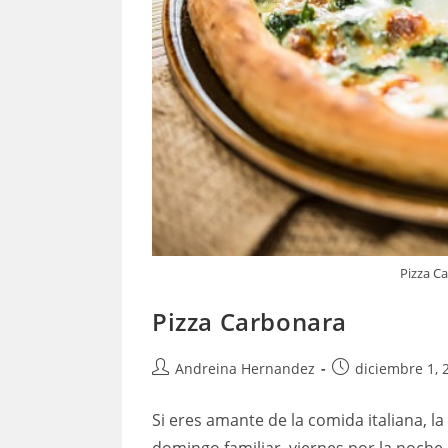
Pizza C
Pizza Carbonara
Autor
Publicación
Andreina Hernandez
diciembre 1, 
de
de
la
la
Si eres amante de la comida italiana, l
entrada:
entrada: