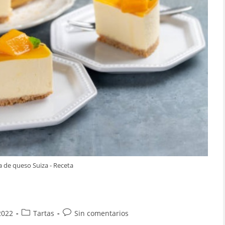
a de queso Suiza - Receta
Categoría
Comentarios
2022
Tartas
Sin comentarios
de
de