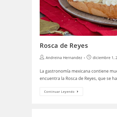
Rosca de Reyes
Autor
Publicación
Andreina Hernandez
diciembre 1, 
de
de
la
la
La gastronomía mexicana contiene mucho
entrada:
entrada:
encuentra la Rosca de Reyes, que se ha 
Rosca
Continuar Leyendo
de
Reyes