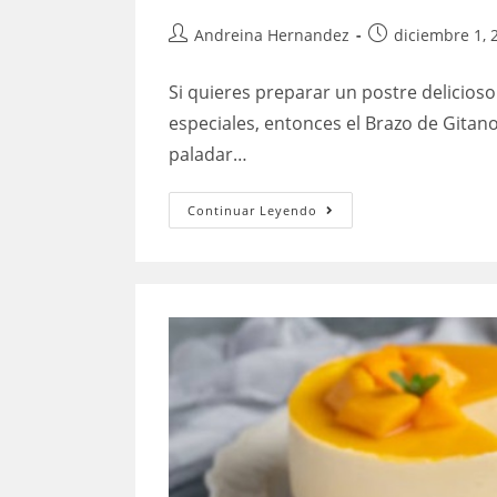
Autor
Publicación
Andreina Hernandez
diciembre 1, 
de
de
la
la
Si quieres preparar un postre delicioso
entrada:
entrada:
especiales, entonces el Brazo de Gitano
paladar…
Brazo
Continuar Leyendo
de
gitano
de
Red
Velvet