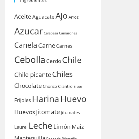
Ingredientes
Ajo
Aceite
Aguacate
Arroz
Azucar
Calabaza
Camarones
Canela
Carne
Carnes
Cebolla
Chile
Cerdo
Chiles
Chile picante
Chocolate
Chorizo
Cilantro
Elote
Harina
Huevo
Frijoles
Huevos
Jitomate
Jitomates
Leche
Limón
Maiz
Laurel
Mantequilla
Pescado
Piloncillo