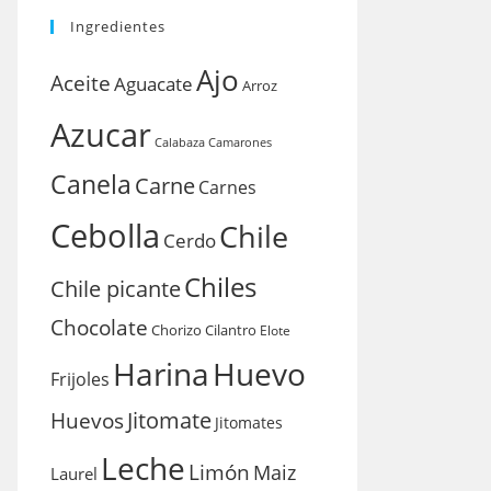
Ingredientes
Ajo
Aceite
Aguacate
Arroz
Azucar
Calabaza
Camarones
Canela
Carne
Carnes
Cebolla
Chile
Cerdo
Chiles
Chile picante
Chocolate
Chorizo
Cilantro
Elote
Harina
Huevo
Frijoles
Huevos
Jitomate
Jitomates
Leche
Limón
Maiz
Laurel