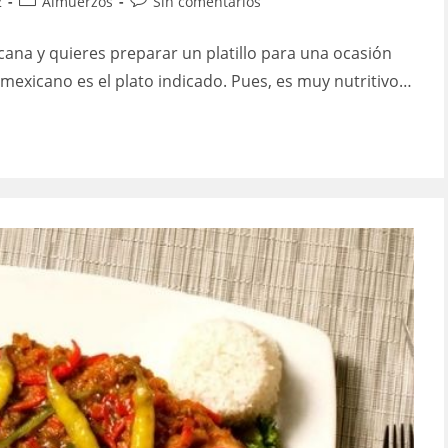
Categoría
Comentarios
2
Almuerzos
Sin comentarios
de
de
la
la
ana y quieres preparar un platillo para una ocasión
entrada:
entrada:
 mexicano es el plato indicado. Pues, es muy nutritivo…