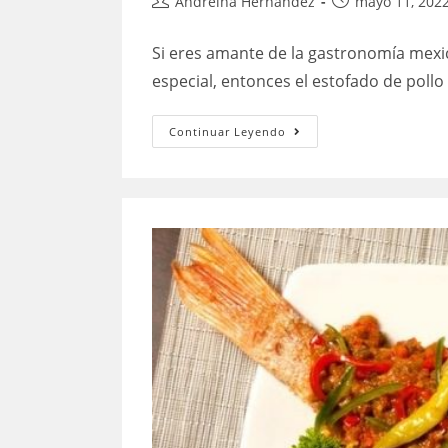
Autor
Publicación
Andreina Hernandez
mayo 11, 202
de
de
la
la
Si eres amante de la gastronomía mexic
entrada:
entrada:
especial, entonces el estofado de pollo
Estofado
Continuar Leyendo
de
pollo
mexicano