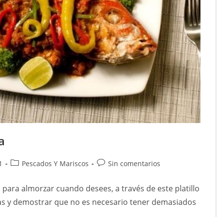
a
Categoría
Comentarios
1
Pescados Y Mariscos
Sin comentarios
de
de
la
la
 para almorzar cuando desees, a través de este platillo
entrada:
entrada:
ias y demostrar que no es necesario tener demasiados