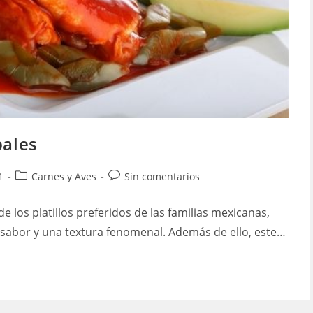
pales
Categoría
Comentarios
1
Carnes y Aves
Sin comentarios
de
de
la
la
e los platillos preferidos de las familias mexicanas,
entrada:
entrada:
sabor y una textura fenomenal. Además de ello, este…