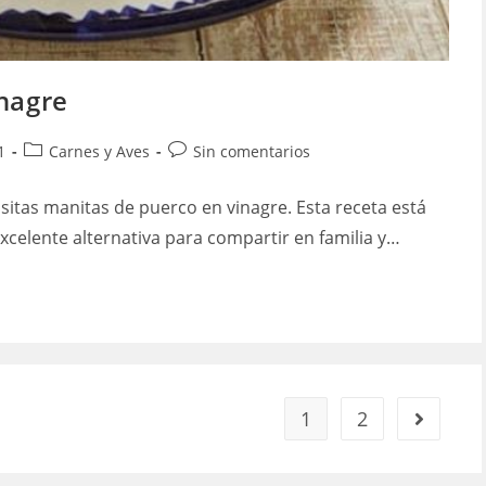
nagre
Categoría
Comentarios
1
Carnes y Aves
Sin comentarios
de
de
la
la
itas manitas de puerco en vinagre. Esta receta está
entrada:
entrada:
excelente alternativa para compartir en familia y…
1
2
Ir a la pá