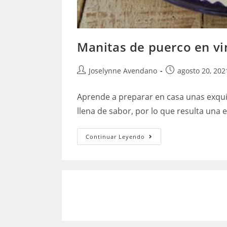
Manitas de puerco en vi
Autor
Publicación
Joselynne Avendano
agosto 20, 202
de
de
la
la
Aprende a preparar en casa unas exquis
entrada:
entrada:
llena de sabor, por lo que resulta una 
Manitas
Continuar Leyendo
de
puerco
en
vinagre