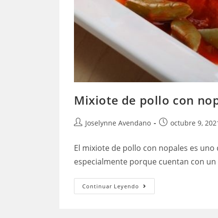
Mixiote de pollo con no
Autor
Publicación
Joselynne Avendano
octubre 9, 202
de
de
la
la
El mixiote de pollo con nopales es uno d
entrada:
entrada:
especialmente porque cuentan con un 
Mixiote
Continuar Leyendo
de
pollo