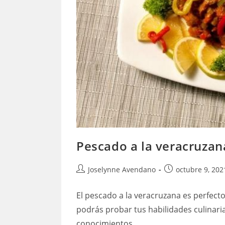
Pescado a la veracruzan
Autor
Publicación
Joselynne Avendano
octubre 9, 202
de
de
la
la
El pescado a la veracruzana es perfecto
entrada:
entrada:
podrás probar tus habilidades culinar
conocimientos…