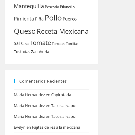
Mantequilla
Pescado
Piloncillo
Pollo
Pimienta
Piña
Puerco
Queso
Receta Mexicana
Tomate
Sal
Salsa
Tomates
Tortillas
Tostadas
Zanahoria
Comentarios Recientes
Maria Hernandez
en
Capirotada
Maria Hernandez
en
Tacos al vapor
Maria Hernandez
en
Tacos al vapor
Evelyn
en
Fajitas de res a la mexicana