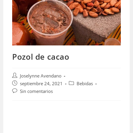
Pozol de cacao
Autor
Joselynne Avendano
de
Publicación
Categoría
septiembre 24, 2021
Bebidas
la
de
de
Comentarios
Sin comentarios
entrada:
la
la
de
entrada:
entrada:
la
entrada: