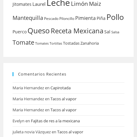
Leche
Limón
Maiz
Laurel
Jitomates
Pollo
Mantequilla
Pimienta
Piña
Pescado
Piloncillo
Queso
Receta Mexicana
Puerco
Sal
Salsa
Tomate
Tostadas
Zanahoria
Tomates
Tortillas
Comentarios Recientes
Maria Hernandez
en
Capirotada
Maria Hernandez
en
Tacos al vapor
Maria Hernandez
en
Tacos al vapor
Evelyn
en
Fajitas de res a la mexicana
julieta novia Vázquez
en
Tacos al vapor