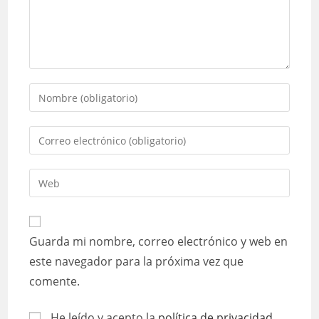
Introduce
tu
nombre
Introduce
o
tu
nombre
dirección
Introduce
de
de
la
usuario
correo
URL
para
electrónico
de
comentar
Guarda mi nombre, correo electrónico y web en
para
tu
comentar
este navegador para la próxima vez que
web
comente.
(opcional)
He leído y acepto la
política de privacidad
.