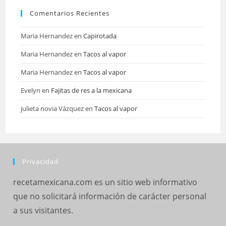
Comentarios Recientes
Maria Hernandez
en
Capirotada
Maria Hernandez
en
Tacos al vapor
Maria Hernandez
en
Tacos al vapor
Evelyn
en
Fajitas de res a la mexicana
julieta novia Vázquez
en
Tacos al vapor
Privacidad
recetamexicana.com es un sitio web informativo
que no solicitará información de carácter personal
a sus visitantes.