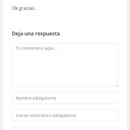
Ok gracias.
Deja una respuesta
Comentario
Introduce
tu
nombre
Introduce
o
tu
nombre
dirección