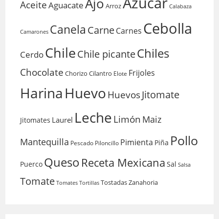
Azucar
Ajo
Aceite
Aguacate
Arroz
Calabaza
Cebolla
Canela
Carne
Carnes
Camarones
Chile
Chiles
Chile picante
Cerdo
Chocolate
Frijoles
Chorizo
Cilantro
Elote
Harina
Huevo
Huevos
Jitomate
Leche
Limón
Maiz
Laurel
Jitomates
Pollo
Mantequilla
Pimienta
Piña
Pescado
Piloncillo
Queso
Receta Mexicana
Puerco
Sal
Salsa
Tomate
Tostadas
Zanahoria
Tomates
Tortillas