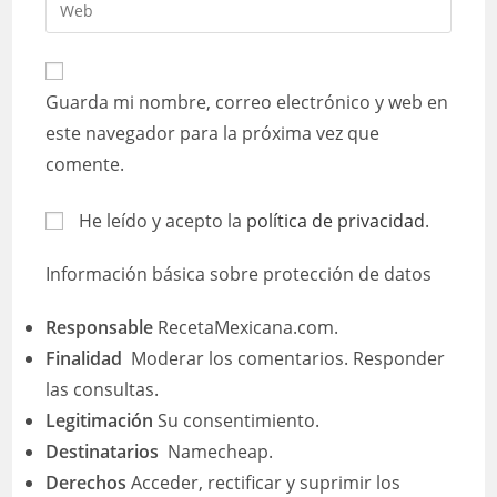
Introduce
de
de
la
usuario
correo
URL
para
electrónico
de
comentar
Guarda mi nombre, correo electrónico y web en
para
tu
comentar
este navegador para la próxima vez que
web
comente.
(opcional)
He leído y acepto la
política de privacidad
.
Información básica sobre protección de datos
Responsable
RecetaMexicana.com.
Finalidad
Moderar los comentarios. Responder
las consultas.
Legitimación
Su consentimiento.
Destinatarios
Namecheap.
Derechos
Acceder, rectificar y suprimir los