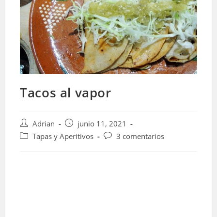
Tacos al vapor
Autor
Publicación
Adrian
junio 11, 2021
de
de
Categoría
Comentarios
Tapas y Aperitivos
3 comentarios
la
la
de
de
entrada:
entrada:
la
la
entrada:
entrada: