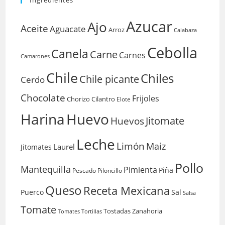
Ingredientes
Azucar
Ajo
Aceite
Aguacate
Arroz
Calabaza
Cebolla
Canela
Carne
Carnes
Camarones
Chile
Chiles
Chile picante
Cerdo
Chocolate
Frijoles
Chorizo
Cilantro
Elote
Harina
Huevo
Huevos
Jitomate
Leche
Limón
Maiz
Laurel
Jitomates
Pollo
Mantequilla
Pimienta
Piña
Pescado
Piloncillo
Queso
Receta Mexicana
Puerco
Sal
Salsa
Tomate
Tostadas
Zanahoria
Tomates
Tortillas