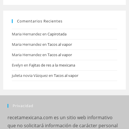
Comentarios Recientes
Maria Hernandez
en
Capirotada
Maria Hernandez
en
Tacos al vapor
Maria Hernandez
en
Tacos al vapor
Evelyn
en
Fajitas de res a la mexicana
julieta novia Vázquez
en
Tacos al vapor
Privacidad
recetamexicana.com es un sitio web informativo
que no solicitará información de carácter personal