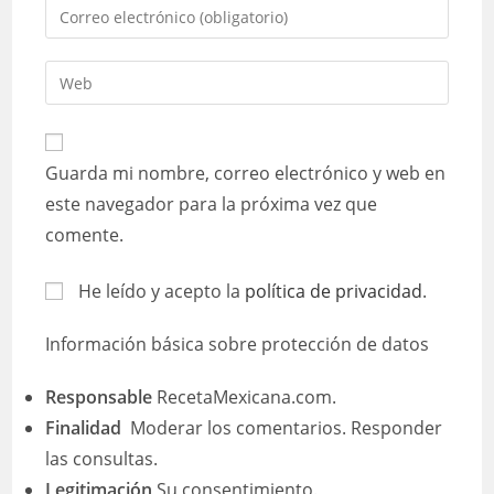
Introduce
o
tu
nombre
dirección
Introduce
de
de
la
usuario
correo
URL
para
electrónico
de
comentar
Guarda mi nombre, correo electrónico y web en
para
tu
comentar
este navegador para la próxima vez que
web
comente.
(opcional)
He leído y acepto la
política de privacidad
.
Información básica sobre protección de datos
Responsable
RecetaMexicana.com.
Finalidad
Moderar los comentarios. Responder
las consultas.
Legitimación
Su consentimiento.