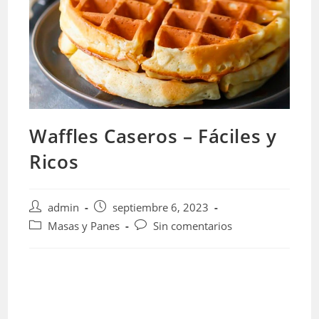
Waffles Caseros – Fáciles y
Ricos
Autor
Publicación
admin
septiembre 6, 2023
de
de
Categoría
Comentarios
Masas y Panes
Sin comentarios
la
la
de
de
entrada:
entrada:
la
la
entrada:
entrada: