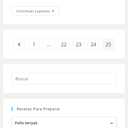
Carne
Continuar Leyendo
molida
de
res
a
1
…
22
23
24
25
Ir a la página anterior
la
mexicana
Buscar:
Recetas Para Preparar
Pollo teriyak