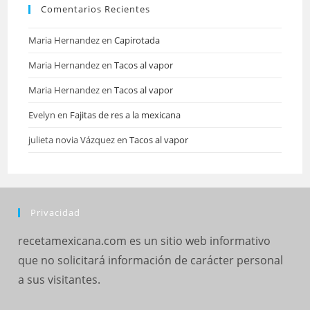
Comentarios Recientes
Maria Hernandez
en
Capirotada
Maria Hernandez
en
Tacos al vapor
Maria Hernandez
en
Tacos al vapor
Evelyn
en
Fajitas de res a la mexicana
julieta novia Vázquez
en
Tacos al vapor
Privacidad
recetamexicana.com es un sitio web informativo
que no solicitará información de carácter personal
a sus visitantes.