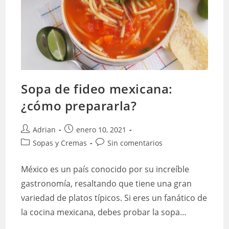
Sopa de fideo mexicana:
¿cómo prepararla?
Autor
Publicación
Adrian
enero 10, 2021
de
de
Categoría
Comentarios
Sopas y Cremas
Sin comentarios
la
la
de
de
entrada:
entrada:
la
la
México es un país conocido por su increíble
entrada:
entrada:
gastronomía, resaltando que tiene una gran
variedad de platos típicos. Si eres un fanático de
la cocina mexicana, debes probar la sopa…