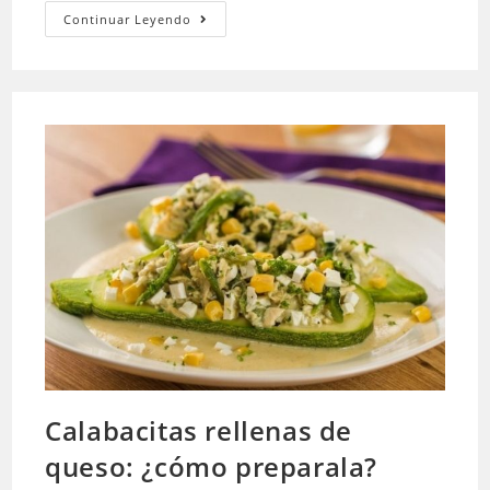
Sopa
Continuar Leyendo
de
fideo
mexicana:
¿cómo
prepararla?
Calabacitas rellenas de
queso: ¿cómo preparala?