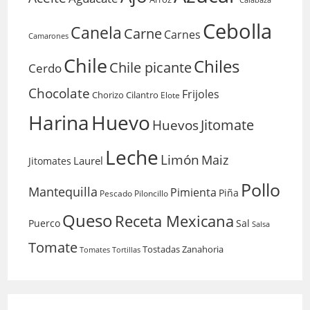
Calabaza
Cebolla
Canela
Carne
Carnes
Camarones
Chile
Chiles
Chile picante
Cerdo
Chocolate
Frijoles
Chorizo
Cilantro
Elote
Harina
Huevo
Huevos
Jitomate
Leche
Limón
Maiz
Laurel
Jitomates
Pollo
Mantequilla
Pimienta
Piña
Pescado
Piloncillo
Queso
Receta Mexicana
Puerco
Sal
Salsa
Tomate
Tostadas
Zanahoria
Tomates
Tortillas