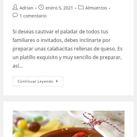
Autor
Publicación
Categoría
Adrian
enero 5, 2021
Almuerzos
de
de
de
Comentarios
1 comentario
la
la
la
de
entrada:
entrada:
entrada:
la
Si deseas cautivar el paladar de todos tus
entrada:
familiares o invitados, debes inclinarte por
preparar unas calabacitas rellenas de queso. Es
un platillo exquisito y muy sencillo de preparar,
así…
Calabacitas
Continuar Leyendo
rellenas
de
queso:
¿cómo
preparala?