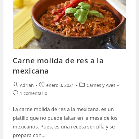
Carne molida de res a la
mexicana
Autor
Publicación
Categoría
Adrian
enero 3, 2021
Carnes y Aves
de
de
de
Comentarios
1 comentario
la
la
la
de
entrada:
entrada:
entrada:
la
La carne molida de res a la mexicana, es un
entrada:
platillo que no puede faltar en la mesa de los
mexicanos. Pues, es una receta sencilla y se
prepara con…