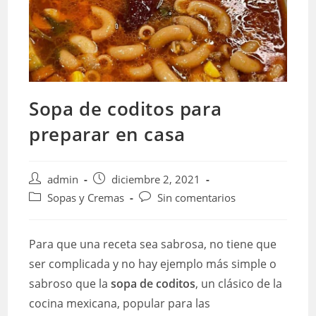
Sopa de coditos para
preparar en casa
Autor
Publicación
admin
diciembre 2, 2021
de
de
Categoría
Comentarios
Sopas y Cremas
Sin comentarios
la
la
de
de
entrada:
entrada:
la
la
entrada:
entrada:
Para que una receta sea sabrosa, no tiene que
ser complicada y no hay ejemplo más simple o
sabroso que la
sopa de coditos
, un clásico de la
cocina mexicana, popular para las