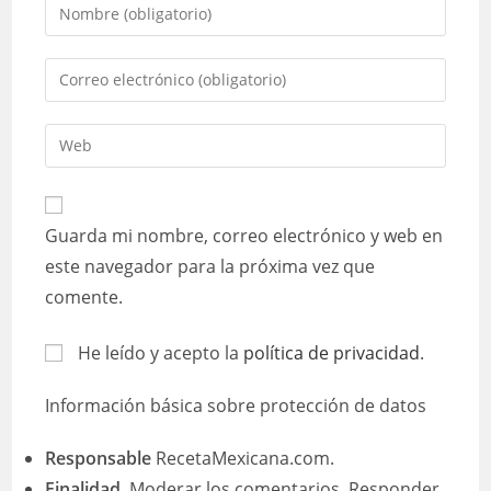
Introduce
tu
nombre
Introduce
o
tu
nombre
dirección
Introduce
de
de
la
usuario
correo
URL
para
electrónico
de
comentar
Guarda mi nombre, correo electrónico y web en
para
tu
comentar
este navegador para la próxima vez que
web
comente.
(opcional)
He leído y acepto la
política de privacidad
.
Información básica sobre protección de datos
Responsable
RecetaMexicana.com.
Finalidad
Moderar los comentarios. Responder