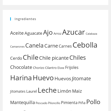
Ingredientes
Azucar
Ajo
Aceite
Aguacate
Arroz
Calabaza
Cebolla
Canela
Carne
Carnes
Camarones
Chile
Chiles
Chile picante
Cerdo
Chocolate
Frijoles
Chorizo
Cilantro
Elote
Harina
Huevo
Huevos
Jitomate
Leche
Limón
Maiz
Laurel
Jitomates
Pollo
Mantequilla
Pimienta
Piña
Pescado
Piloncillo