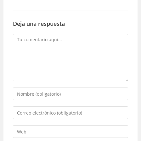
Deja una respuesta
Comentario
Introduce
tu
nombre
Introduce
o
tu
nombre
dirección
Introduce
de
de
la
usuario