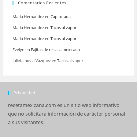
Comentarios Recientes
Maria Hernandez
en
Capirotada
Maria Hernandez
en
Tacos al vapor
Maria Hernandez
en
Tacos al vapor
Evelyn
en
Fajitas de res a la mexicana
julieta novia Vázquez
en
Tacos al vapor
Privacidad
recetamexicana.com es un sitio web informativo
que no solicitará información de carácter personal
a sus visitantes.