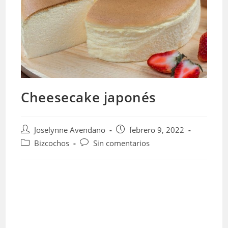
Cheesecake japonés
Autor
Publicación
Joselynne Avendano
febrero 9, 2022
de
de
Categoría
Comentarios
Bizcochos
Sin comentarios
la
la
de
de
entrada:
entrada:
la
la
entrada:
entrada: