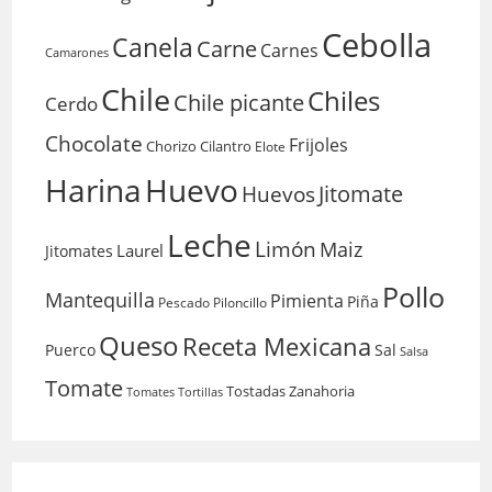
Cebolla
Canela
Carne
Carnes
Camarones
Chile
Chiles
Chile picante
Cerdo
Chocolate
Frijoles
Chorizo
Cilantro
Elote
Harina
Huevo
Huevos
Jitomate
Leche
Limón
Maiz
Laurel
Jitomates
Pollo
Mantequilla
Pimienta
Piña
Pescado
Piloncillo
Queso
Receta Mexicana
Puerco
Sal
Salsa
Tomate
Tostadas
Zanahoria
Tomates
Tortillas