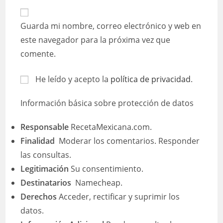
correo
URL
para
electrónico
de
comentar
Guarda mi nombre, correo electrónico y web en
para
tu
comentar
este navegador para la próxima vez que
web
comente.
(opcional)
He leído y acepto la
política de privacidad
.
Información básica sobre protección de datos
Responsable
RecetaMexicana.com.
Finalidad
Moderar los comentarios. Responder
las consultas.
Legitimación
Su consentimiento.
Destinatarios
Namecheap.
Derechos
Acceder, rectificar y suprimir los
datos.