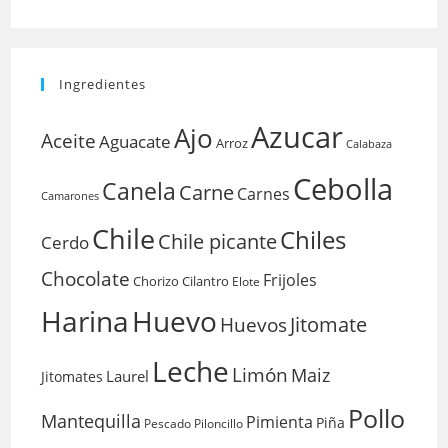
Ingredientes
Azucar
Ajo
Aceite
Aguacate
Arroz
Calabaza
Cebolla
Canela
Carne
Carnes
Camarones
Chile
Chiles
Chile picante
Cerdo
Chocolate
Frijoles
Chorizo
Cilantro
Elote
Harina
Huevo
Huevos
Jitomate
Leche
Limón
Maiz
Laurel
Jitomates
Pollo
Mantequilla
Pimienta
Piña
Pescado
Piloncillo