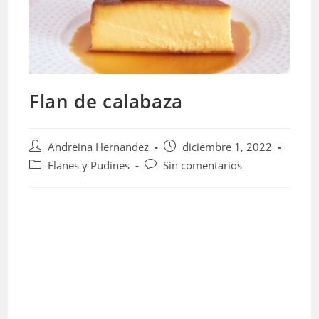
Flan de calabaza
Autor
Publicación
Andreina Hernandez
diciembre 1, 2022
de
de
Categoría
Comentarios
Flanes y Pudines
Sin comentarios
la
la
de
de
entrada:
entrada:
la
la
entrada:
entrada: