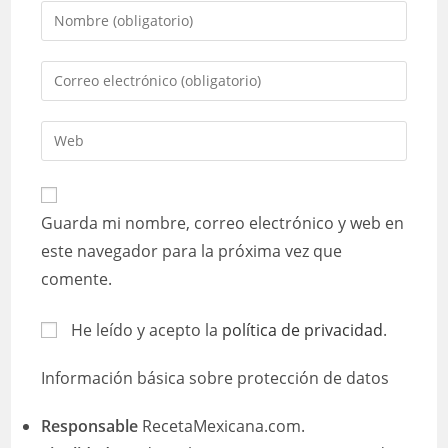
Introduce
tu
nombre
Introduce
o
tu
nombre
dirección
Introduce
de
de
la
usuario
correo
URL
para
electrónico
de
comentar
Guarda mi nombre, correo electrónico y web en
para
tu
comentar
este navegador para la próxima vez que
web
comente.
(opcional)
He leído y acepto la
política de privacidad
.
Información básica sobre protección de datos
Responsable
RecetaMexicana.com.