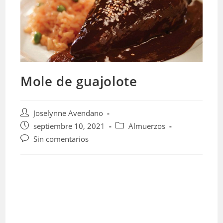
Mole de guajolote
Autor
Joselynne Avendano
de
Publicación
Categoría
septiembre 10, 2021
Almuerzos
la
de
de
Comentarios
Sin comentarios
entrada:
la
la
de
entrada:
entrada:
la
entrada: