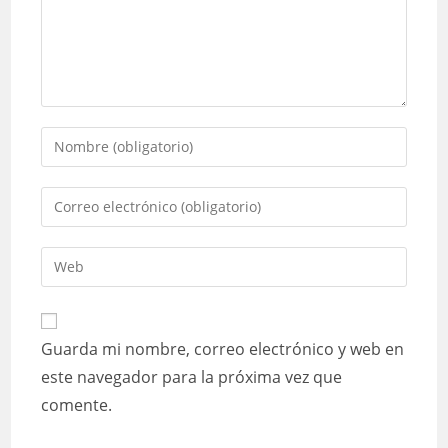
Introduce
tu
nombre
Introduce
o
tu
nombre
dirección
Introduce
de
de
la
usuario
correo
URL
para
electrónico
de
comentar
Guarda mi nombre, correo electrónico y web en
para
tu
comentar
este navegador para la próxima vez que
web
comente.
(opcional)