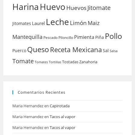
Harina
Huevo
Huevos
Jitomate
Leche
Limón
Maiz
Laurel
Jitomates
Pollo
Mantequilla
Pimienta
Piña
Pescado
Piloncillo
Queso
Receta Mexicana
Puerco
Sal
Salsa
Tomate
Tostadas
Zanahoria
Tomates
Tortillas
Comentarios Recientes
Maria Hernandez
en
Capirotada
Maria Hernandez
en
Tacos al vapor
Maria Hernandez
en
Tacos al vapor