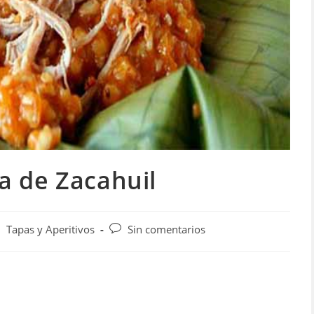
a de Zacahuil
tegoría
Comentarios
Tapas y Aperitivos
Sin comentarios
de
la
trada:
entrada: