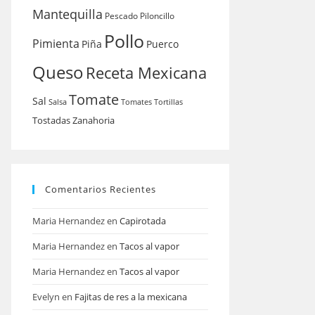
Mantequilla
Pescado
Piloncillo
Pollo
Pimienta
Piña
Puerco
Queso
Receta Mexicana
Tomate
Sal
Salsa
Tomates
Tortillas
Tostadas
Zanahoria
Comentarios Recientes
Maria Hernandez
en
Capirotada
Maria Hernandez
en
Tacos al vapor
Maria Hernandez
en
Tacos al vapor
Evelyn
en
Fajitas de res a la mexicana