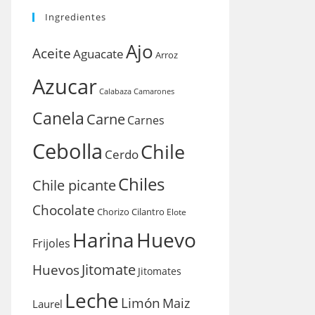
Ingredientes
Ajo
Aceite
Aguacate
Arroz
Azucar
Calabaza
Camarones
Canela
Carne
Carnes
Cebolla
Chile
Cerdo
Chiles
Chile picante
Chocolate
Chorizo
Cilantro
Elote
Harina
Huevo
Frijoles
Huevos
Jitomate
Jitomates
Leche
Limón
Maiz
Laurel