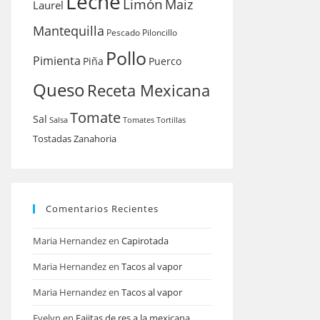
Leche
Limón
Maiz
Laurel
Mantequilla
Pescado
Piloncillo
Pollo
Pimienta
Piña
Puerco
Queso
Receta Mexicana
Tomate
Sal
Salsa
Tomates
Tortillas
Tostadas
Zanahoria
Comentarios Recientes
Maria Hernandez
en
Capirotada
Maria Hernandez
en
Tacos al vapor
Maria Hernandez
en
Tacos al vapor
Evelyn
en
Fajitas de res a la mexicana