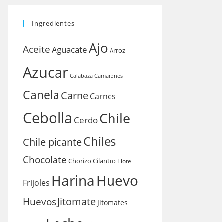
Ingredientes
Ajo
Aceite
Aguacate
Arroz
Azucar
Calabaza
Camarones
Canela
Carne
Carnes
Cebolla
Chile
Cerdo
Chiles
Chile picante
Chocolate
Chorizo
Cilantro
Elote
Harina
Huevo
Frijoles
Huevos
Jitomate
Jitomates