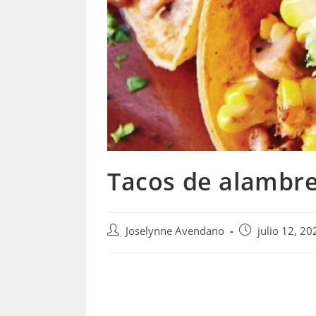
Tacos de alambre
Autor
Publicación
Joselynne Avendano
julio 12, 20
de
de
la
la
entrada:
entrada: