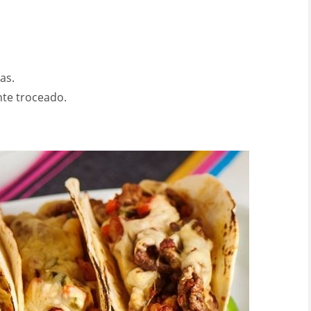
as.
nte troceado.