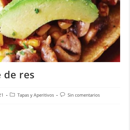
 de res
Categoría
Comentarios
21
Tapas y Aperitivos
Sin comentarios
de
de
la
la
entrada:
entrada: