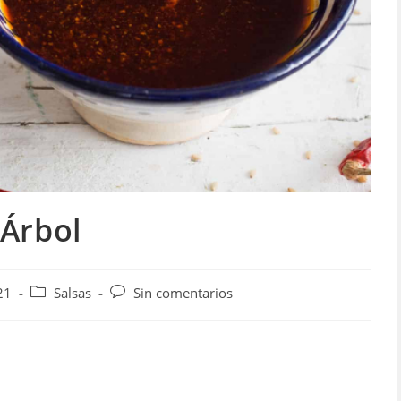
 Árbol
Categoría
Comentarios
21
Salsas
Sin comentarios
de
de
la
la
entrada:
entrada: