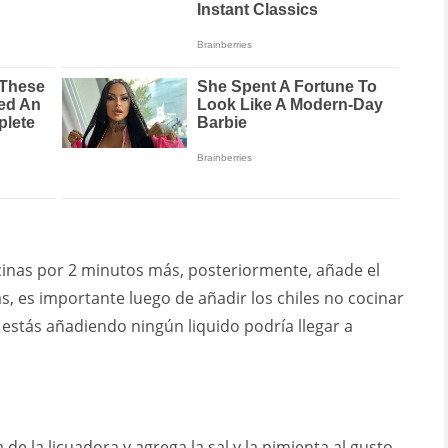
ocinas por 2 minutos más, posteriormente, añade el
s, es importante luego de añadir los chiles no cocinar
stás añadiendo ningún liquido podría llegar a
e la licuadora y agrega la sal y la pimienta al gusto,