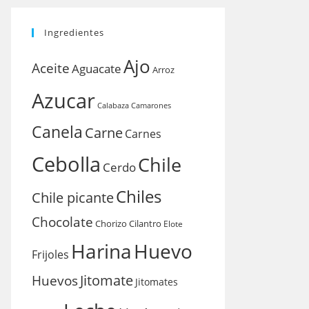
Ingredientes
Ajo
Aceite
Aguacate
Arroz
Azucar
Calabaza
Camarones
Canela
Carne
Carnes
Cebolla
Chile
Cerdo
Chiles
Chile picante
Chocolate
Chorizo
Cilantro
Elote
Harina
Huevo
Frijoles
Huevos
Jitomate
Jitomates