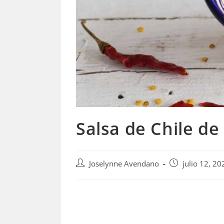
Salsa de Chile de
Autor
Publicación
Joselynne Avendano
julio 12, 20
de
de
la
la
entrada:
entrada: