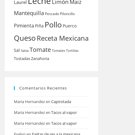
Leche
Limón
Maiz
Laurel
Mantequilla
Pescado
Piloncillo
Pollo
Pimienta
Piña
Puerco
Queso
Receta Mexicana
Tomate
Sal
Salsa
Tomates
Tortillas
Tostadas
Zanahoria
Comentarios Recientes
Maria Hernandez
en
Capirotada
Maria Hernandez
en
Tacos al vapor
Maria Hernandez
en
Tacos al vapor
Evelyn
en
Fajitas de res a la mexicana